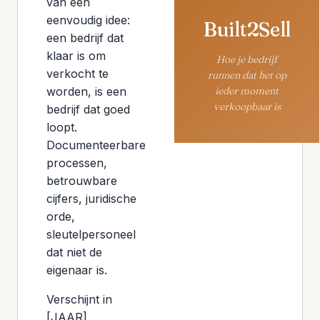
van een
eenvoudig idee:
Built2Sell
een bedrijf dat
klaar is om
Hoe je bedrijf
verkocht te
runnen dat het op
ieder moment
worden, is een
verkoopbaar is
bedrijf dat goed
loopt.
Documenteerbare
processen,
betrouwbare
cijfers, juridische
orde,
sleutelpersoneel
dat niet de
eigenaar is.
Verschijnt in
[JAAR].