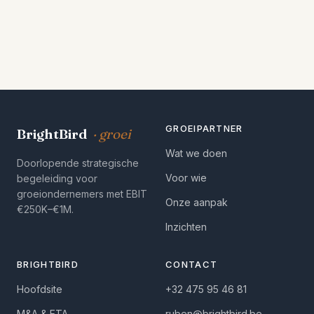
GROEIPARTNER
BrightBird
· groei
Wat we doen
Doorlopende strategische
Voor wie
begeleiding voor
groeiondernemers met EBIT
Onze aanpak
€250K–€1M.
Inzichten
BRIGHTBIRD
CONTACT
Hoofdsite
+32 475 95 46 81
M&A & ETA
ruben@brightbird.be